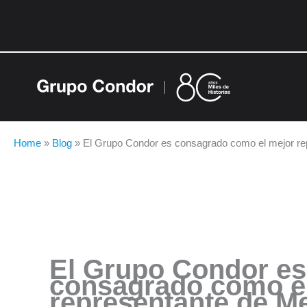
Ir
al
contenido
Home
»
Blog
»
El Grupo Condor es consagrado como el mejor re
El Grupo Condor es
consagrado como e
representante de M