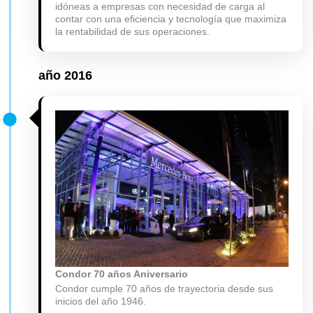
idóneas a empresas con necesidad de carga al
contar con una eficiencia y tecnología que maximiza
la rentabilidad de sus operaciones.
año
2016
Condor 70 años Aniversario
Condor cumple 70 años de trayectoria desde sus
inicios del año 1946.