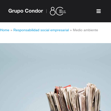
Ir
al
contenido
Home
»
Responsabilidad social empresarial
»
Medio ambiente