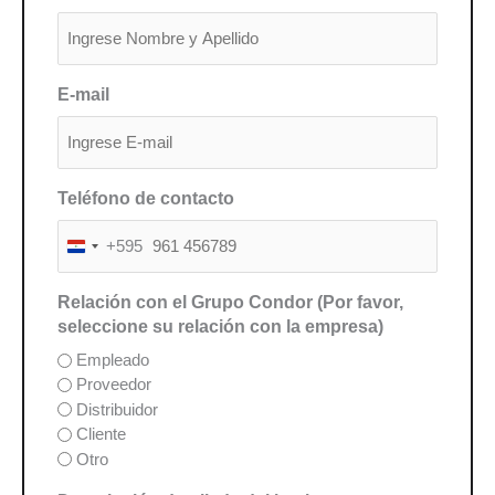
E-mail
Teléfono de contacto
+595
P
a
r
Relación con el Grupo Condor (Por favor,
a
seleccione su relación con la empresa)
g
Empleado
u
Proveedor
a
Distribuidor
y
Cliente
+
Otro
5
9