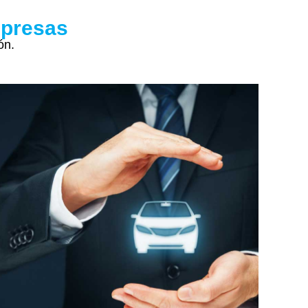
mpresas
ón.