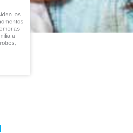
siden los
 momentos
memorias
ilia a
 robos,
d