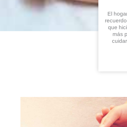
El hogar
recuerdo
que hic
más p
cuidar