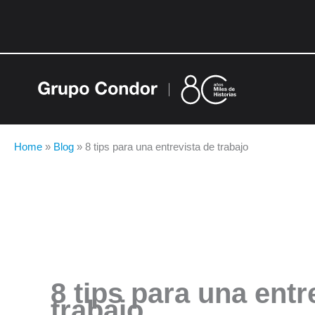
Ir
al
contenido
Home
»
Blog
»
8 tips para una entrevista de trabajo
8 tips para una entr
trabajo