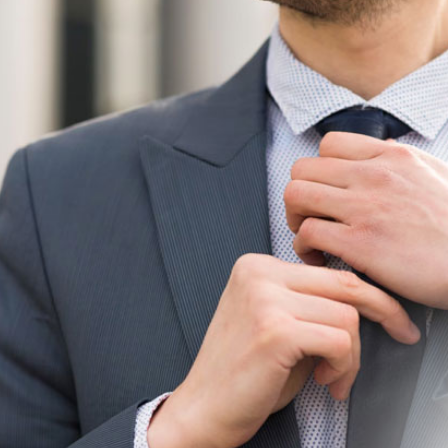
¡Suscribite a nuestro blog!
 perderte de nada y estar al tanto de todo lo nuevo que 
te invitamos a suscribirte a nuestro newsletter:
► Recibí nuestras últimas promociones
► Enteráte de todas nuestras novedades
► Recibí invitaciones a eventos especiales
► Aprendé con nuestros tips y sugerencias
o)